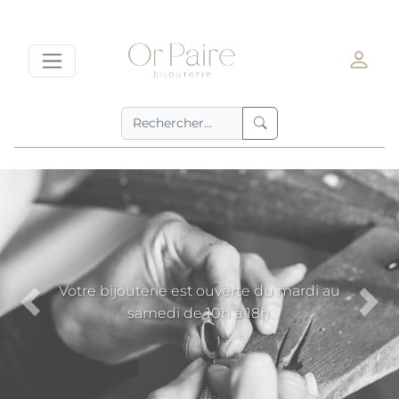
Votre bijouterie est ouverte du mardi au
samedi de 10h à 18h.