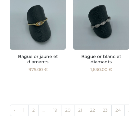
Bague or jaune et
Bague or blanc et
diamants
diamants
975.00 €
1,630.00 €
‹
1
2
...
19
20
21
22
23
24
25