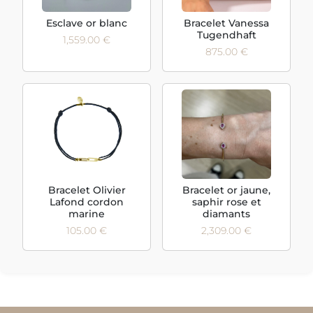
Esclave or blanc
Bracelet Vanessa
Tugendhaft
1,559.00 €
875.00 €
Bracelet Olivier
Bracelet or jaune,
Lafond cordon
saphir rose et
marine
diamants
105.00 €
2,309.00 €