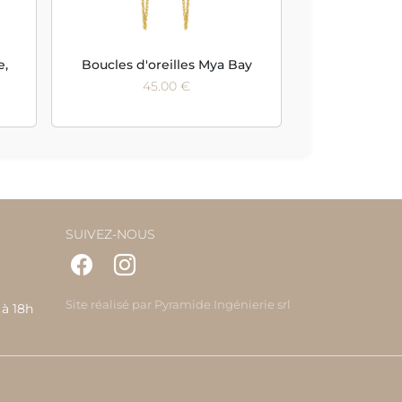
e,
Boucles d'oreilles Mya Bay
45.00 €
SUIVEZ-NOUS
Site réalisé par
Pyramide Ingénierie srl
 à 18h