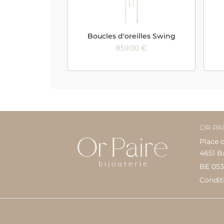
Boucles d'oreilles Swing
859.00 €
OR PA
Place 
4651 B
BE 053
Condit