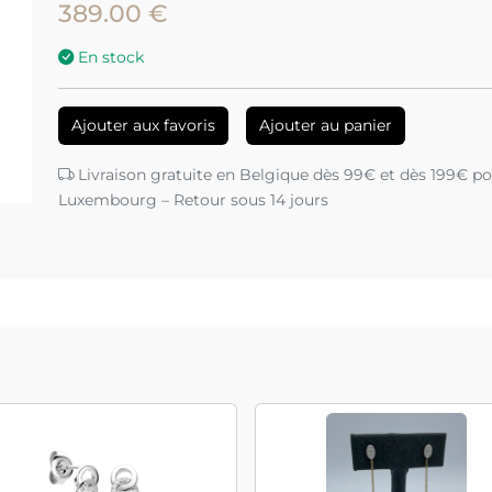
389.00 €
En stock
Ajouter aux favoris
Ajouter au panier
Livraison gratuite en Belgique dès 99€ et dès 199€ pou
Luxembourg – Retour sous 14 jours